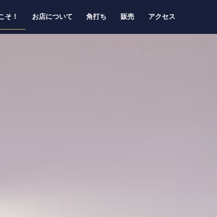
こそ！
お店について
角打ち
販売
アクセス