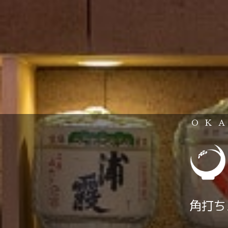
OK
角打ち